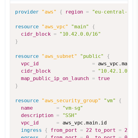
provider
 "aws" 
{
region
=
"eu-central-1"
resource 
"aws_vpc"
"main"
{
cidr_block
=
"10.42.0.0/16"
}
resource 
"aws_subnet"
"public"
{
vpc_id
=
 aws_vpc.main.i
cidr_block
=
"10.42.1.0/24
map_public_ip_on_launch
=
true
}
resource 
"aws_security_group"
"vm"
{
name
=
"vm-sg"
description
=
"SSH"
vpc_id
=
 aws_vpc.main.id

ingress
{
from_port
=
22
to_port
=
22
p
egress
{
from_port
=
0
to_port
=
0
p