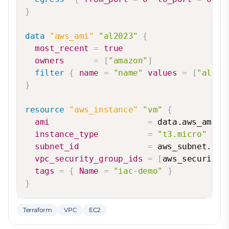
}
data 
"aws_ami"
"al2023"
{
most_recent
=
true
owners
=
[
"amazon"
]
filter
{
name
=
"name"
values
=
[
"al202
}
resource 
"aws_instance"
"vm"
{
ami
=
 data.aws_ami.al
instance_type
=
"t3.micro"
subnet_id
=
 aws_subnet.publ
vpc_security_group_ids
=
[
aws_security_
tags
=
{
Name
=
"iac-demo"
}
}
Terraform
VPC
EC2